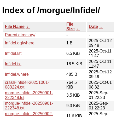
Index of /morgue/Infidel/
File
File Name
↓
Date
↓
Size
↓
Parent directory/
-
-
2025-Oct-12
Infidel.dglwhere
1 B
09:49
2025-Oct-11
Infidel.lst
6.5 KiB
11:47
2025-Oct-11
Infidel.txt
18.5 KiB
11:47
2025-Oct-12
Infidel.where
485 B
09:49
crash-Infidel-20251001-
764.5
2025-Oct-01
083224.txt
KiB
08:32
morgue-Infidel-20250901-
2025-Sep-
3.5 KiB
222348.lst
01 22:23
morgue-Infidel-20250901-
2025-Sep-
9.3 KiB
222348.txt
01 22:23
morgue-Infidel-20250902-
2025-Sep-
11.6 KiB