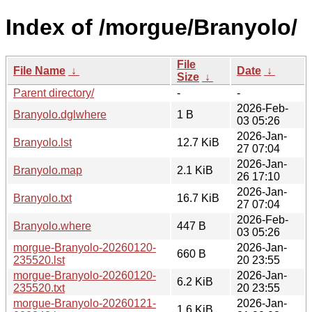
Index of /morgue/Branyolo/
File
File Name
↓
Date
↓
Size
↓
Parent directory/
-
-
2026-Feb-
Branyolo.dglwhere
1 B
03 05:26
2026-Jan-
Branyolo.lst
12.7 KiB
27 07:04
2026-Jan-
Branyolo.map
2.1 KiB
26 17:10
2026-Jan-
Branyolo.txt
16.7 KiB
27 07:04
2026-Feb-
Branyolo.where
447 B
03 05:26
morgue-Branyolo-20260120-
2026-Jan-
660 B
235520.lst
20 23:55
morgue-Branyolo-20260120-
2026-Jan-
6.2 KiB
235520.txt
20 23:55
morgue-Branyolo-20260121-
2026-Jan-
1.6 KiB