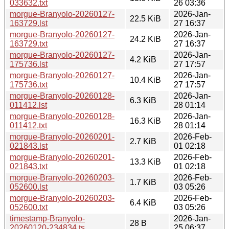
033632.txt
26 03:36
morgue-Branyolo-20260127-
2026-Jan-
22.5 KiB
163729.lst
27 16:37
morgue-Branyolo-20260127-
2026-Jan-
24.2 KiB
163729.txt
27 16:37
morgue-Branyolo-20260127-
2026-Jan-
4.2 KiB
175736.lst
27 17:57
morgue-Branyolo-20260127-
2026-Jan-
10.4 KiB
175736.txt
27 17:57
morgue-Branyolo-20260128-
2026-Jan-
6.3 KiB
011412.lst
28 01:14
morgue-Branyolo-20260128-
2026-Jan-
16.3 KiB
011412.txt
28 01:14
morgue-Branyolo-20260201-
2026-Feb-
2.7 KiB
021843.lst
01 02:18
morgue-Branyolo-20260201-
2026-Feb-
13.3 KiB
021843.txt
01 02:18
morgue-Branyolo-20260203-
2026-Feb-
1.7 KiB
052600.lst
03 05:26
morgue-Branyolo-20260203-
2026-Feb-
6.4 KiB
052600.txt
03 05:26
timestamp-Branyolo-
2026-Jan-
28 B
20260120-234834.ts
25 06:37