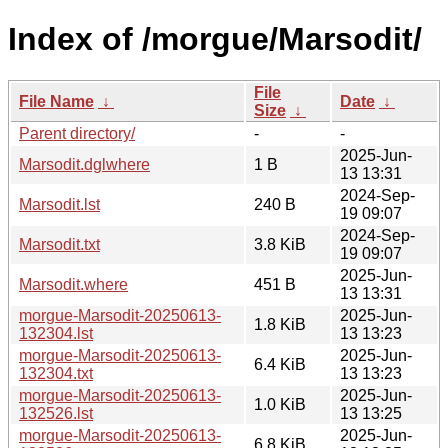
Index of /morgue/Marsodit/
File
File Name
↓
Date
↓
Size
↓
Parent directory/
-
-
2025-Jun-
Marsodit.dglwhere
1 B
13 13:31
2024-Sep-
Marsodit.lst
240 B
19 09:07
2024-Sep-
Marsodit.txt
3.8 KiB
19 09:07
2025-Jun-
Marsodit.where
451 B
13 13:31
morgue-Marsodit-20250613-
2025-Jun-
1.8 KiB
132304.lst
13 13:23
morgue-Marsodit-20250613-
2025-Jun-
6.4 KiB
132304.txt
13 13:23
morgue-Marsodit-20250613-
2025-Jun-
1.0 KiB
132526.lst
13 13:25
morgue-Marsodit-20250613-
2025-Jun-
6.8 KiB