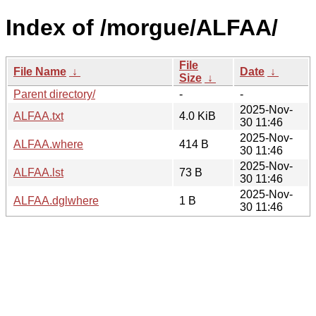
Index of /morgue/ALFAA/
File
File Name
↓
Date
↓
Size
↓
Parent directory/
-
-
2025-Nov-
ALFAA.txt
4.0 KiB
30 11:46
2025-Nov-
ALFAA.where
414 B
30 11:46
2025-Nov-
ALFAA.lst
73 B
30 11:46
2025-Nov-
ALFAA.dglwhere
1 B
30 11:46