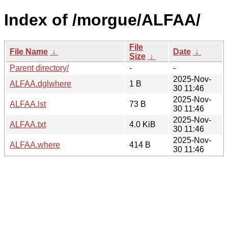
Index of /morgue/ALFAA/
File
File Name
↓
Date
↓
Size
↓
Parent directory/
-
-
2025-Nov-
ALFAA.dglwhere
1 B
30 11:46
2025-Nov-
ALFAA.lst
73 B
30 11:46
2025-Nov-
ALFAA.txt
4.0 KiB
30 11:46
2025-Nov-
ALFAA.where
414 B
30 11:46